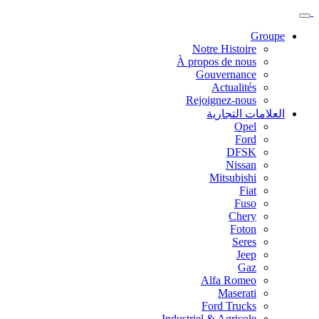
Groupe
Notre Histoire
À propos de nous
Gouvernance
Actualités
Rejoignez-nous
العلامات التجارية
Opel
Ford
DFSK
Nissan
Mitsubishi
Fiat
Fuso
Chery
Foton
Seres
Jeep
Gaz
Alfa Romeo
Maserati
Ford Trucks
Industriel & Agricole