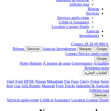
Afficher tout
Réseau
Services
Services après-vente
Crédit et Assurance
Location Longue Durée
Autocaz
Investisseurs
Contact
0 800 09 28 28
Réseau
Autocaz
Investisseurs
Services
Marques
Groupe
Contact
Service après-vente
Groupe
Notre Histoire
À propos de nous
Gouvernance
Actualités
Rejoignez-nous
العلامات التجارية
Opel
Ford
DFSK
Nissan
Mitsubishi
Fiat
Fuso
Chery
Foton
Seres
Jeep
Gaz
Alfa Romeo
Maserati
Ford Trucks
Industriel & Agricole
Afficher tout
Services
Services après-vente
Crédit et Assurance
Location Longue Durée