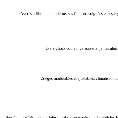
Avec sa silhouette moderne, ses finitions soignées et ses é
Pare-chocs couleur carrosserie, jantes alum
Sièges modulables et ajustables, climatisation,
Pensé pour offrir une conduite souple et un maximum de praticité, 