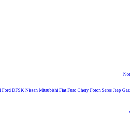
Not
l
Ford
DFSK
Nissan
Mitsubishi
Fiat
Fuso
Chery
Foton
Seres
Jeep
Gaz