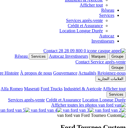
Afficher tout
Réseau
Services
Services après-vente
Crédit et Assurance
Location Longue Durée
Autocaz
Investisseurs
Contact
0 800 09 28 28
Réseau
Autocaz
Investisseurs
Services
Marques
Groupe
Contact
Service après-vente
Groupe
re Histoire
À propos de nous
Gouvernance
Actualités
Rejoignez-nous
العلامات التجارية
Alfa Romeo
Maserati
Ford Trucks
Industriel & Agricole
Afficher tout
Services
Services après-vente
Crédit et Assurance
Location Longue Durée
Afficher toutes les photos
Ford Tourneo Custom