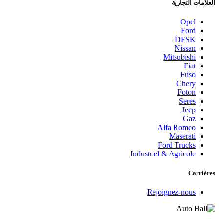
العلامات التجارية
Opel
Ford
DFSK
Nissan
Mitsubishi
Fiat
Fuso
Chery
Foton
Seres
Jeep
Gaz
Alfa Romeo
Maserati
Ford Trucks
Industriel & Agricole
Carrières
Rejoignez-nous