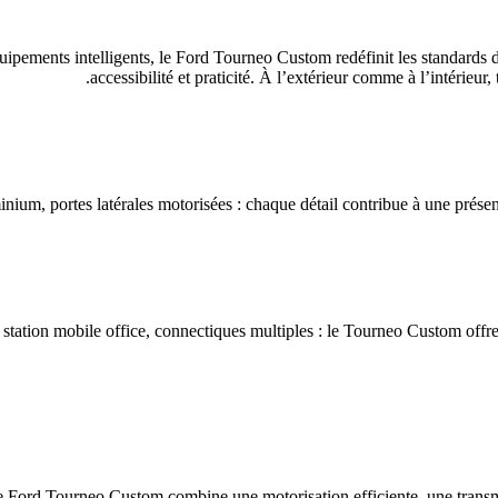
quipements intelligents, le Ford Tourneo Custom redéfinit les standards
accessibilité et praticité. À l’extérieur comme à l’intérieur
inium, portes latérales motorisées : chaque détail contribue à une prése
 station mobile office, connectiques multiples : le Tourneo Custom offre u
le Ford Tourneo Custom combine une motorisation efficiente, une transm