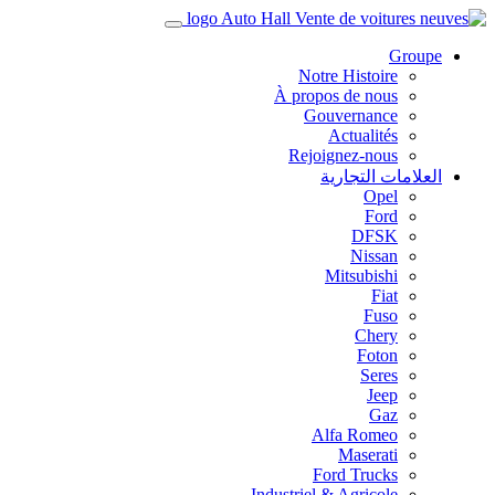
Groupe
Notre Histoire
À propos de nous
Gouvernance
Actualités
Rejoignez-nous
العلامات التجارية
Opel
Ford
DFSK
Nissan
Mitsubishi
Fiat
Fuso
Chery
Foton
Seres
Jeep
Gaz
Alfa Romeo
Maserati
Ford Trucks
Industriel & Agricole