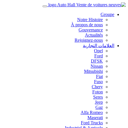
Groupe
Notre Histoire
À propos de nous
Gouvernance
Actualités
Rejoignez-nous
العلامات التجارية
Opel
Ford
DFSK
Nissan
Mitsubishi
Fiat
Fuso
Chery
Foton
Seres
Jeep
Gaz
Alfa Romeo
Maserati
Ford Trucks
Industriel & Agricole