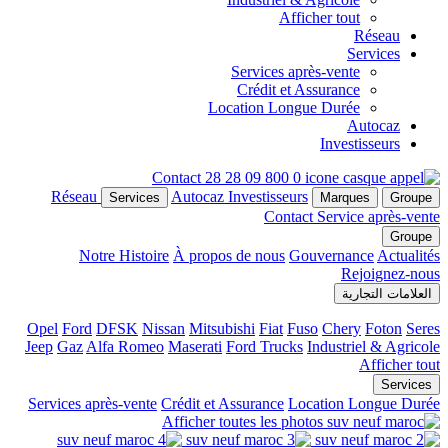
Afficher tout
Réseau
Services
Services après-vente
Crédit et Assurance
Location Longue Durée
Autocaz
Investisseurs
Contact
0 800 09 28 28
Réseau
Autocaz
Investisseurs
Services
Marques
Groupe
Contact
Service après-vente
Groupe
Notre Histoire
À propos de nous
Gouvernance
Actualités
Rejoignez-nous
العلامات التجارية
Opel
Ford
DFSK
Nissan
Mitsubishi
Fiat
Fuso
Chery
Foton
Seres
Jeep
Gaz
Alfa Romeo
Maserati
Ford Trucks
Industriel & Agricole
Afficher tout
Services
Services après-vente
Crédit et Assurance
Location Longue Durée
Afficher toutes les photos