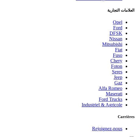
العلامات التجارية
Opel
Ford
DFSK
Nissan
Mitsubishi
Fiat
Fuso
Chery
Foton
Seres
Jeep
Gaz
Alfa Romeo
Maserati
Ford Trucks
Industriel & Agricole
Carrières
Rejoignez-nous