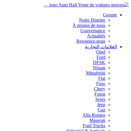
Groupe
Notre Histoire
À propos de nous
Gouvernance
Actualités
Rejoignez-nous
العلامات التجارية
Opel
Ford
DFSK
Nissan
Mitsubishi
Fiat
Fuso
Chery
Foton
Seres
Jeep
Gaz
Alfa Romeo
Maserati
Ford Trucks
Industriel & Agricole