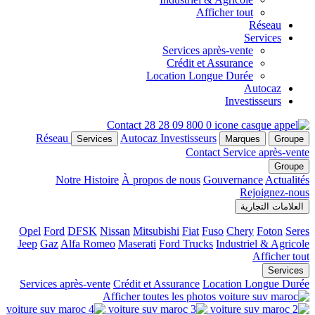
Afficher tout
Réseau
Services
Services après-vente
Crédit et Assurance
Location Longue Durée
Autocaz
Investisseurs
Contact
0 800 09 28 28
Réseau
Autocaz
Investisseurs
Services
Marques
Groupe
Contact
Service après-vente
Groupe
Notre Histoire
À propos de nous
Gouvernance
Actualités
Rejoignez-nous
العلامات التجارية
Opel
Ford
DFSK
Nissan
Mitsubishi
Fiat
Fuso
Chery
Foton
Seres
Jeep
Gaz
Alfa Romeo
Maserati
Ford Trucks
Industriel & Agricole
Afficher tout
Services
Services après-vente
Crédit et Assurance
Location Longue Durée
Afficher toutes les photos