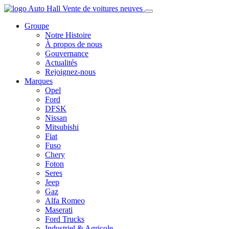
Groupe
Notre Histoire
À propos de nous
Gouvernance
Actualités
Rejoignez-nous
Marques
Opel
Ford
DFSK
Nissan
Mitsubishi
Fiat
Fuso
Chery
Foton
Seres
Jeep
Gaz
Alfa Romeo
Maserati
Ford Trucks
Industriel & Agricole