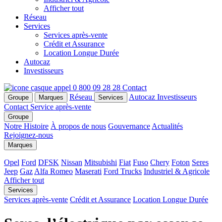
Afficher tout
Réseau
Services
Services après-vente
Crédit et Assurance
Location Longue Durée
Autocaz
Investisseurs
0 800 09 28 28
Contact
Réseau
Autocaz
Investisseurs
Groupe
Marques
Services
Contact
Service après-vente
Groupe
Notre Histoire
À propos de nous
Gouvernance
Actualités
Rejoignez-nous
Marques
Opel
Ford
DFSK
Nissan
Mitsubishi
Fiat
Fuso
Chery
Foton
Seres
Jeep
Gaz
Alfa Romeo
Maserati
Ford Trucks
Industriel & Agricole
Afficher tout
Services
Services après-vente
Crédit et Assurance
Location Longue Durée