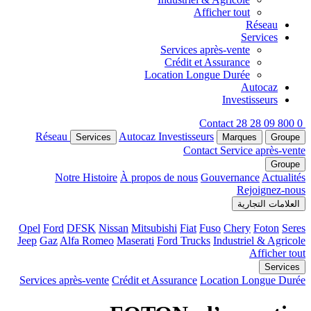
Afficher tout
Réseau
Services
Services après-vente
Crédit et Assurance
Location Longue Durée
Autocaz
Investisseurs
Contact
0 800 09 28 28
Réseau
Autocaz
Investisseurs
Services
Marques
Groupe
Contact
Service après-vente
Groupe
Notre Histoire
À propos de nous
Gouvernance
Actualités
Rejoignez-nous
العلامات التجارية
Opel
Ford
DFSK
Nissan
Mitsubishi
Fiat
Fuso
Chery
Foton
Seres
Jeep
Gaz
Alfa Romeo
Maserati
Ford Trucks
Industriel & Agricole
Afficher tout
Services
Services après-vente
Crédit et Assurance
Location Longue Durée