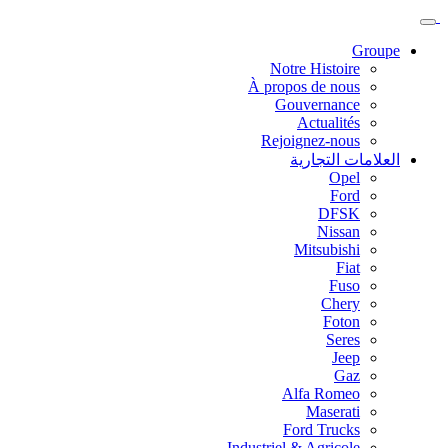
Groupe
Notre Histoire
À propos de nous
Gouvernance
Actualités
Rejoignez-nous
العلامات التجارية
Opel
Ford
DFSK
Nissan
Mitsubishi
Fiat
Fuso
Chery
Foton
Seres
Jeep
Gaz
Alfa Romeo
Maserati
Ford Trucks
Industriel & Agricole