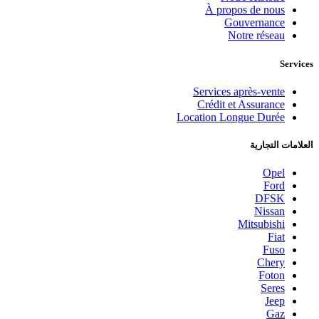
À propos de nous
Gouvernance
Notre réseau
Services
Services après-vente
Crédit et Assurance
Location Longue Durée
العلامات التجارية
Opel
Ford
DFSK
Nissan
Mitsubishi
Fiat
Fuso
Chery
Foton
Seres
Jeep
Gaz