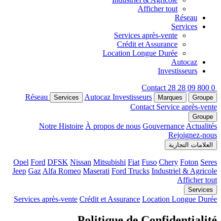
Afficher tout
Réseau
Services
Services après-vente
Crédit et Assurance
Location Longue Durée
Autocaz
Investisseurs
Contact
0 800 09 28 28
Réseau
Autocaz
Investisseurs
Services
Marques
Groupe
Contact
Service après-vente
Groupe
Notre Histoire
À propos de nous
Gouvernance
Actualités
Rejoignez-nous
العلامات التجارية
Opel
Ford
DFSK
Nissan
Mitsubishi
Fiat
Fuso
Chery
Foton
Seres
Jeep
Gaz
Alfa Romeo
Maserati
Ford Trucks
Industriel & Agricole
Afficher tout
Services
Services après-vente
Crédit et Assurance
Location Longue Durée
Politique de Confidentialité