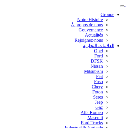
Groupe
Notre Histoire
À propos de nous
Gouvernance
Actualités
Rejoignez-nous
العلامات التجارية
Opel
Ford
DFSK
Nissan
Mitsubishi
Fiat
Fuso
Chery
Foton
Seres
Jeep
Gaz
Alfa Romeo
Maserati
Ford Trucks
Industriel & Agricole