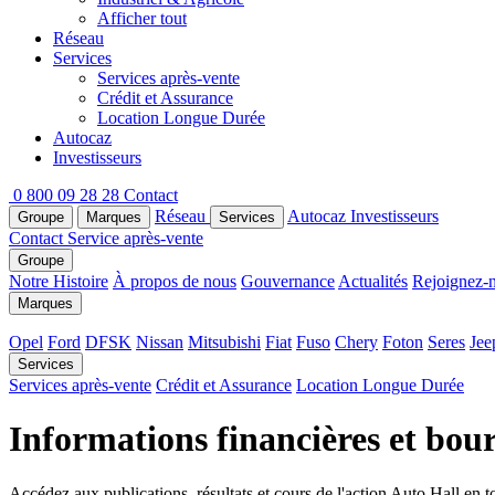
Afficher tout
Réseau
Services
Services après-vente
Crédit et Assurance
Location Longue Durée
Autocaz
Investisseurs
0 800 09 28 28
Contact
Réseau
Autocaz
Investisseurs
Groupe
Marques
Services
Contact
Service après-vente
Groupe
Notre Histoire
À propos de nous
Gouvernance
Actualités
Rejoignez-
Marques
Opel
Ford
DFSK
Nissan
Mitsubishi
Fiat
Fuso
Chery
Foton
Seres
Jee
Services
Services après-vente
Crédit et Assurance
Location Longue Durée
Informations financières et bour
Accédez aux publications, résultats et cours de l'action Auto Hall en t