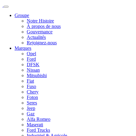
Groupe
Notre Histoire
À propos de nous
Gouvernance
Actualités
Rejoignez-nous
Marques
Opel
Ford
DFSK
Nissan
Mitsubishi
Fiat
Fuso
Chery
Foton
Seres
Jeep
Gaz
Alfa Romeo
Maserati
Ford Trucks
Industriel & Agricole