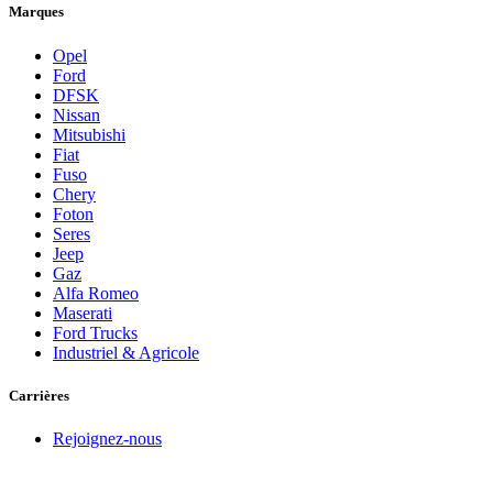
Marques
Opel
Ford
DFSK
Nissan
Mitsubishi
Fiat
Fuso
Chery
Foton
Seres
Jeep
Gaz
Alfa Romeo
Maserati
Ford Trucks
Industriel & Agricole
Carrières
Rejoignez-nous