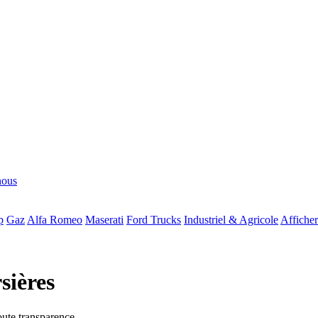
nous
p
Gaz
Alfa Romeo
Maserati
Ford Trucks
Industriel & Agricole
Afficher
sières
oute transparence.