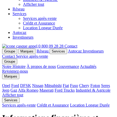
Afficher tout
Réseau
Services
Services après-vente
Crédit et Assurance
Location Longue Durée
Autocaz
Investisseurs
0 800 09 28 28
Contact
Réseau
Autocaz
Investisseurs
Groupe
Marques
Services
Contact
Service après-vente
Groupe
Notre Histoire
À propos de nous
Gouvernance
Actualités
Rejoignez-nous
Marques
Opel
Ford
DFSK
Nissan
Mitsubishi
Fiat
Fuso
Chery
Foton
Seres
Jeep
Gaz
Alfa Romeo
Maserati
Ford Trucks
Industriel & Agricole
Afficher tout
Services
Services après-vente
Crédit et Assurance
Location Longue Durée