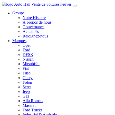
Groupe
Notre Histoire
À propos de nous
Gouvernance
Actualités
Rejoignez-nous
Marques
Opel
Ford
DFSK
Nissan
Mitsubishi
Fiat
Fuso
Chery
Foton
Seres
Jeep
Gaz
Alfa Romeo
Maserati
Ford Trucks
Industriel & Agricole