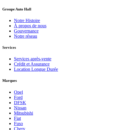
Groupe Auto Hall
Notre Histoire
À propos de nous
Gouvernance
Notre réseau
Services
Services après-vente
Crédit et Assurance
Location Longue Durée
Marques
Opel
Ford
DFSK
Nissan
Mitsubishi
Fiat
Fuso
Chery