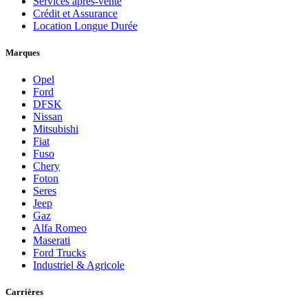
Services après-vente
Crédit et Assurance
Location Longue Durée
Marques
Opel
Ford
DFSK
Nissan
Mitsubishi
Fiat
Fuso
Chery
Foton
Seres
Jeep
Gaz
Alfa Romeo
Maserati
Ford Trucks
Industriel & Agricole
Carrières