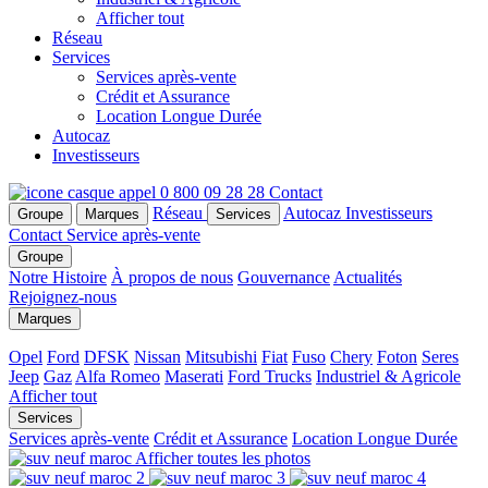
Afficher tout
Réseau
Services
Services après-vente
Crédit et Assurance
Location Longue Durée
Autocaz
Investisseurs
0 800 09 28 28
Contact
Réseau
Autocaz
Investisseurs
Groupe
Marques
Services
Contact
Service après-vente
Groupe
Notre Histoire
À propos de nous
Gouvernance
Actualités
Rejoignez-nous
Marques
Opel
Ford
DFSK
Nissan
Mitsubishi
Fiat
Fuso
Chery
Foton
Seres
Jeep
Gaz
Alfa Romeo
Maserati
Ford Trucks
Industriel & Agricole
Afficher tout
Services
Services après-vente
Crédit et Assurance
Location Longue Durée
Afficher toutes les photos