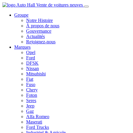
Groupe
Notre Histoire
À propos de nous
Gouvernance
Actualités
Rejoignez-nous
Marques
Opel
Ford
DFSK
Nissan
Mitsubishi
Fiat
Fuso
Chery
Foton
Seres
Jeep
Gaz
Alfa Romeo
Maserati
Ford Trucks
Industriel & Agricole