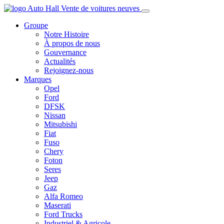
Groupe
Notre Histoire
À propos de nous
Gouvernance
Actualités
Rejoignez-nous
Marques
Opel
Ford
DFSK
Nissan
Mitsubishi
Fiat
Fuso
Chery
Foton
Seres
Jeep
Gaz
Alfa Romeo
Maserati
Ford Trucks
Industriel & Agricole