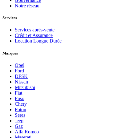
Gouvernance
Notre réseau
Services
Services après-vente
Crédit et Assurance
Location Longue Durée
Marques
Opel
Ford
DFSK
Nissan
Mitsubishi
Fiat
Fuso
Chery
Foton
Seres
Jeep
Gaz
Alfa Romeo
Maserati