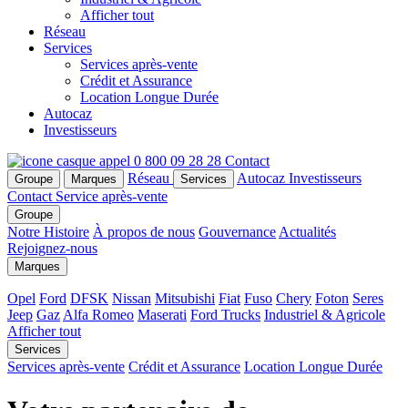
Afficher tout
Réseau
Services
Services après-vente
Crédit et Assurance
Location Longue Durée
Autocaz
Investisseurs
0 800 09 28 28
Contact
Réseau
Autocaz
Investisseurs
Groupe
Marques
Services
Contact
Service après-vente
Groupe
Notre Histoire
À propos de nous
Gouvernance
Actualités
Rejoignez-nous
Marques
Opel
Ford
DFSK
Nissan
Mitsubishi
Fiat
Fuso
Chery
Foton
Seres
Jeep
Gaz
Alfa Romeo
Maserati
Ford Trucks
Industriel & Agricole
Afficher tout
Services
Services après-vente
Crédit et Assurance
Location Longue Durée